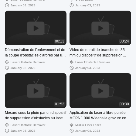
lithium
January 03, 2023
January 03, 2023
00:13
00:24
Démonstration de l'enlèvement et de
Vidéo de retrait de branche de 85
la coupe d'obstacles d'arbres par un
mm du dispositif de suppression
éliminateur d'obstacles au laser
d'obstacles au laser
Laser Obstacle Remover
Laser Obstacle Remover
January 03, 2023
January 03, 2023
01:53
00:30
Mesuré sous la pluie par un dispositif
Application du laser à fibre pulsée
de suppression d'obstacles au laser :
MOPA 1 000 W dans la gravure en
une plaque d'acier de 1,4 MM s'est
profondeur d'une voiture en silicium
Laser Obstacle Remover
MOPA Fiber Laser
brisée en 16 s
à matériau semi-conducteur
January 03, 2023
January 04, 2023