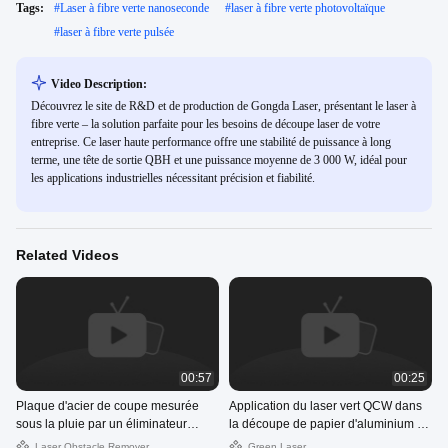
Tags:
#
Laser à fibre verte nanoseconde
#
laser à fibre verte photovoltaïque
#
laser à fibre verte pulsée
Video Description:
Découvrez le site de R&D et de production de Gongda Laser, présentant le laser à
fibre verte – la solution parfaite pour les besoins de découpe laser de votre
entreprise. Ce laser haute performance offre une stabilité de puissance à long
terme, une tête de sortie QBH et une puissance moyenne de 3 000 W, idéal pour
les applications industrielles nécessitant précision et fiabilité.
Related Videos
00:57
00:25
Plaque d'acier de coupe mesurée
Application du laser vert QCW dans
sous la pluie par un éliminateur
la découpe de papier d'aluminium de
d'obstacles laser
matériau d'électrode de batterie au
Laser Obstacle Remover
Green Laser