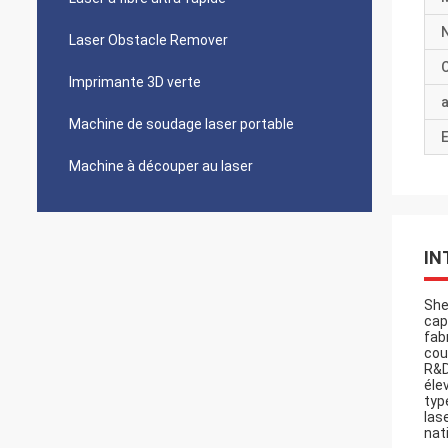
Laser Obstacle Remover
C
Imprimante 3D verte
a
Machine de soudage laser portable
E
Machine à découper au laser
IN
She
cap
fab
cou
R&D
éle
typ
las
nat