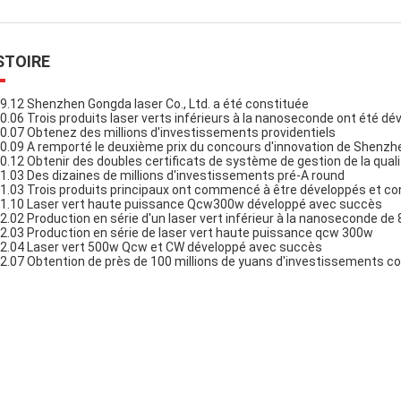
STOIRE
9.12 Shenzhen Gongda laser Co., Ltd. a été constituée
0.06 Trois produits laser verts inférieurs à la nanoseconde ont été d
0.07 Obtenez des millions d'investissements providentiels
0.09 A remporté le deuxième prix du concours d'innovation de Shenzhen
0.12 Obtenir des doubles certificats de système de gestion de la qualité
1.03 Des dizaines de millions d'investissements pré-A round
1.03 Trois produits principaux ont commencé à être développés et co
1.10 Laser vert haute puissance Qcw300w développé avec succès
2.02 Production en série d'un laser vert inférieur à la nanoseconde de
2.03 Production en série de laser vert haute puissance qcw 300w
2.04 Laser vert 500w Qcw et CW développé avec succès
2.07 Obtention de près de 100 millions de yuans d'investissements c