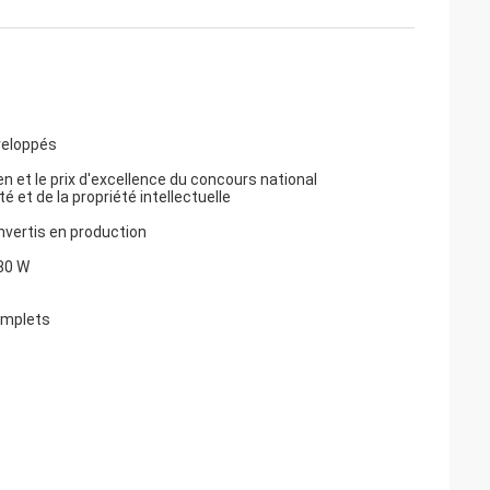
éveloppés
 et le prix d'excellence du concours national
 et de la propriété intellectuelle
nvertis en production
 80 W
omplets