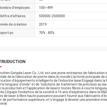
Nombre d'employés
100~499
hiffre d'affaires
500000-2500000
nnée de création
2019
xport pc
70% - 80%
TRUDUCTION
nzhen Gongda Laser Co., Ltd. est une jeune entreprise de fabrication in
itale de la fabrication de pointe dans le monde.L'activité principale de
rication d'équipements intelligents de l'industrie laser.Engagé dans la 
rte longueur d'onde" et de "solutions de traitement de précision au l
, la production et l'application de lasers toutes fibres à courte longue
vée.L'équipe fondatrice de la société a 16 ans d'expérience dans la R&D e
es de laser à fibre haute puissance pouvant fournir aux fabricants d'
er de performance supérieure, et s'engage à devenir une première intern
ional.