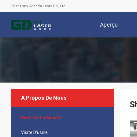
Shenzhen Gongda Laser Co., Ltd.
Aperçu
A Propos De Nous
S
Profil De La Société
Visite D'usine