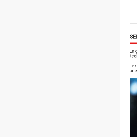
SE
La 
tec
Le 
une