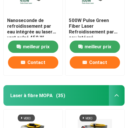
Nanoseconde de
500W Pulse Green
refroidissement par
Fiber Laser
eau intégrée au laser
Refroidissement par
vert pulsé 450 W
eau intégré
Nanoseconde
meilleur prix
meilleur prix
Contact
Contact
Laser à fibre MOPA
(35)