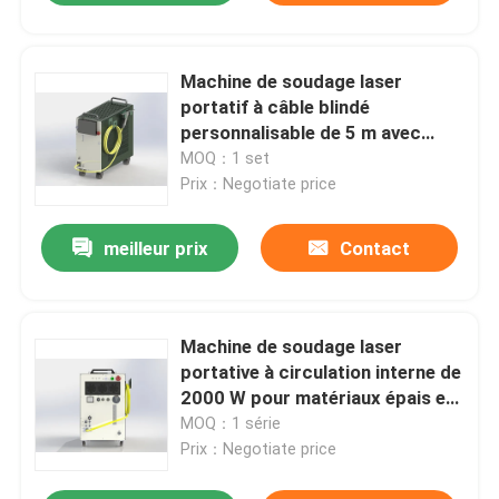
Machine de soudage laser
portatif à câble blindé
personnalisable de 5 m avec
consommation d'énergie de 7,5
MOQ：1 set
kW
Prix：Negotiate price
meilleur prix
Contact
Machine de soudage laser
portative à circulation interne de
2000 W pour matériaux épais et
fins
MOQ：1 série
Prix：Negotiate price