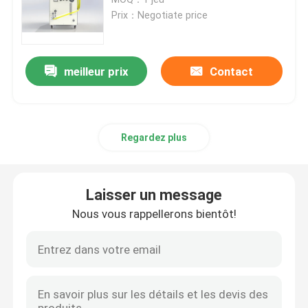
Prix：Negotiate price
Laser à fibre CW
meilleur prix
Contact
Laser à fibre QCW
Laser pulsé de fibre
Regardez plus
Laser à fibre MOPA
Laisser un message
Laser à fibre UV
Nous vous rappellerons bientôt!
Laser à fibre ultra-rapide
Laser Obstacle Remover