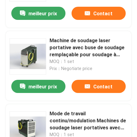
meilleur prix
Contact
Machine de soudage laser
portative avec buse de soudage
remplaçable pour soudage à
petite échelle
MOQ：1 set
Prix：Negotiate price
meilleur prix
Contact
Maison
Mode de travail
Des produits
continu/modulation Machines de
soudage laser portatives avec
câble blindé de 5 m
Vidéos
MOQ：1 set