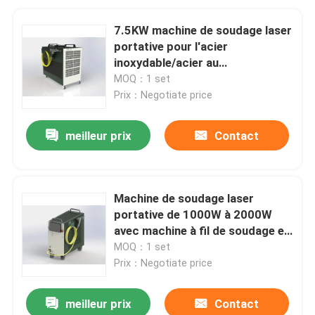
7.5KW machine de soudage laser
portative pour l'acier
inoxydable/acier au
carbone/aluminium/ cuivre
MOQ：1 set
Prix：Negotiate price
meilleur prix
Contact
Machine de soudage laser
portative de 1000W à 2000W
avec machine à fil de soudage en
option et 7,5 kg
MOQ：1 set
Prix：Negotiate price
meilleur prix
Contact