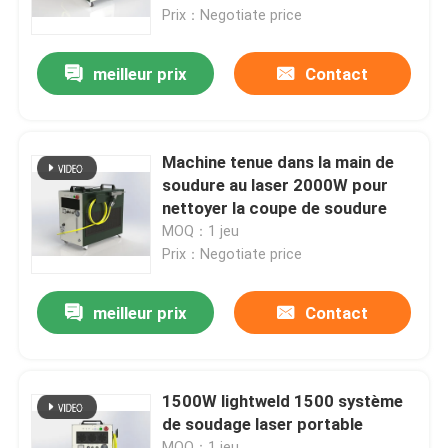
Prix：Negotiate price
Spectacle RV
meilleur prix
Contact
À propos de nous
Machine tenue dans la main de
Visite de l'usine
soudure au laser 2000W pour
nettoyer la coupe de soudure
MOQ：1 jeu
Contrôle de qualité
Prix：Negotiate price
Nous contacter
meilleur prix
Contact
Demander un devis
1500W lightweld 1500 système
de soudage laser portable
Laser à fibre verte
MOQ：1 jeu