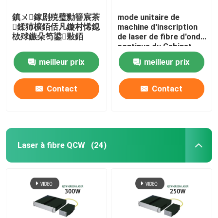
鎮ㄨ鎵剧殑璧勬簮宸茶
mode unitaire de
鍒犻櫎銆佸凡鏇村悕鎴
machine d'inscription
栨殏鏃朵笉鍙敤銆
de laser de fibre d'onde
continue du Cabinet
650W
meilleur prix
meilleur prix
Contact
Contact
Laser à fibre QCW
(24)