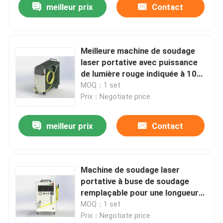
meilleur prix
Contact
Meilleure machine de soudage
laser portative avec puissance
de lumière rouge indiquée à 100
uW
MOQ：1 set
Prix：Negotiate price
meilleur prix
Contact
Machine de soudage laser
portative à buse de soudage
remplaçable pour une longueur
d'onde centrale de 1080 nm
MOQ：1 set
Prix：Negotiate price