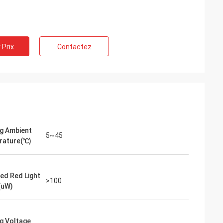
 Prix
Contactez
g Ambient
5~45
rature(℃)
ted Red Light
>100
(uW)
g Voltage