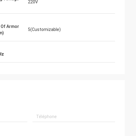
220V
 Of Armor
5(Customizable)
m)
Hz