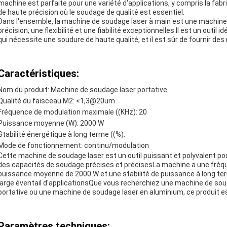
machine est parfaite pour une variété d'applications, y compris la fabr
de haute précision où le soudage de qualité est essentiel.
Dans l'ensemble, la machine de soudage laser à main est une machine 
précision, une flexibilité et une fiabilité exceptionnelles.Il est un outil 
qui nécessite une soudure de haute qualité, et il est sûr de fournir des 
Caractéristiques:
Nom du produit: Machine de soudage laser portative
Qualité du faisceau M2: <1,3@20um
Fréquence de modulation maximale ((KHz): 20
Puissance moyenne (W): 2000 W
Stabilité énergétique à long terme ((%):
Mode de fonctionnement: continu/modulation
Cette machine de soudage laser est un outil puissant et polyvalent pou
des capacités de soudage précises et précisesLa machine a une fréq
puissance moyenne de 2000 W et une stabilité de puissance à long terme
large éventail d'applicationsQue vous recherchiez une machine de so
portative ou une machine de soudage laser en aluminium, ce produit es
Paramètres techniques: