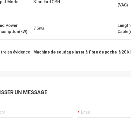
put Mode
Standard QBH
(VAC)
ed Power
Length
7.5KG
sumptlon(kW)
Cable(
tre en évidence
Machine de soudage laser à fibre de poche
,
à 20 k
ISSER UN MESSAGE