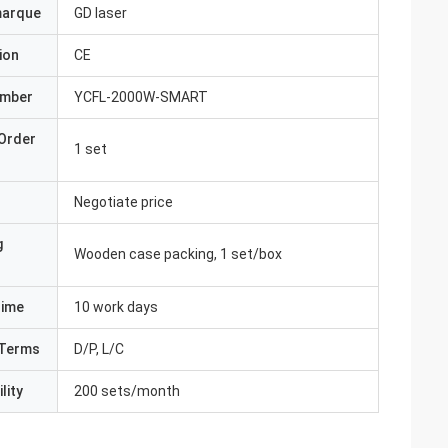
marque
GD laser
ion
CE
umber
YCFL-2000W-SMART
Order
1 set
Negotiate price
g
Wooden case packing, 1 set/box
Time
10 work days
Terms
D/P, L/C
lity
200 sets/month