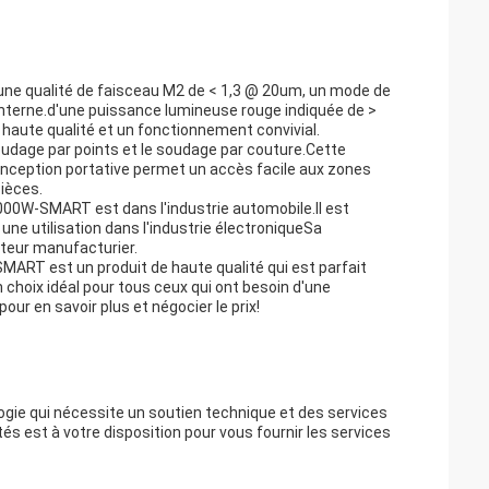
e qualité de faisceau M2 de < 1,3 @ 20um, un mode de
interne.d'une puissance lumineuse rouge indiquée de >
e haute qualité et un fonctionnement convivial.
soudage par points et le soudage par couture.Cette
nception portative permet un accès facile aux zones
pièces.
000W-SMART est dans l'industrie automobile.Il est
ne utilisation dans l'industrie électroniqueSa
cteur manufacturier.
ART est un produit de haute qualité qui est parfait
choix idéal pour tous ceux qui ont besoin d'une
r en savoir plus et négocier le prix!
ogie qui nécessite un soutien technique et des services
s est à votre disposition pour vous fournir les services