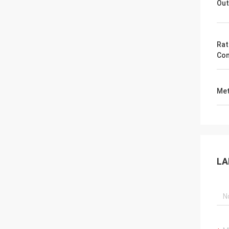
Out
Rat
Con
Met
LA