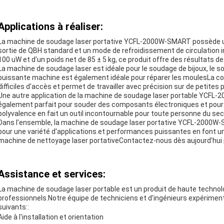
Applications à réaliser:
La machine de soudage laser portative YCFL-2000W-SMART possède un
sortie de QBH standard et un mode de refroidissement de circulation 
100 uW et d'un poids net de 85 ± 5 kg, ce produit offre des résultats d
La machine de soudage laser est idéale pour le soudage de bijoux, le 
puissante machine est également idéale pour réparer les moulesLa co
difficiles d'accès et permet de travailler avec précision sur de petites 
Une autre application de la machine de soudage laser portable YCFL-2
également parfait pour souder des composants électroniques et pour u
polyvalence en fait un outil incontournable pour toute personne du se
Dans l'ensemble, la machine de soudage laser portative YCFL-2000W-SM
pour une variété d'applications.et performances puissantes en font un 
machine de nettoyage laser portativeContactez-nous dès aujourd'hui pou
Assistance et services:
La machine de soudage laser portable est un produit de haute technol
professionnels.Notre équipe de techniciens et d'ingénieurs expérimenté
suivants::
Aide à l'installation et orientation