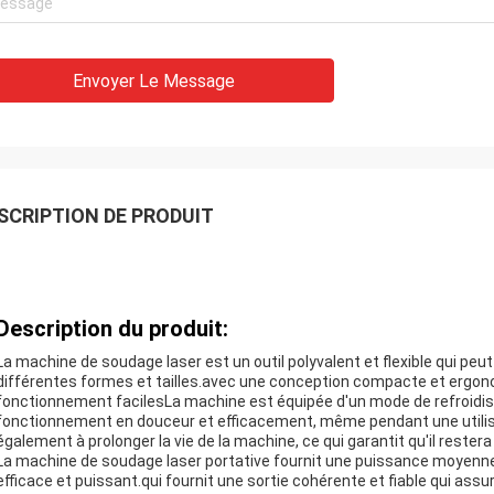
Envoyer Le Message
SCRIPTION DE PRODUIT
Description du produit:
La machine de soudage laser est un outil polyvalent et flexible qui peu
différentes formes et tailles.avec une conception compacte et ergo
fonctionnement facilesLa machine est équipée d'un mode de refroidiss
fonctionnement en douceur et efficacement, même pendant une utilis
également à prolonger la vie de la machine, ce qui garantit qu'il restera 
La machine de soudage laser portative fournit une puissance moyenne 
efficace et puissant.qui fournit une sortie cohérente et fiable qui ass