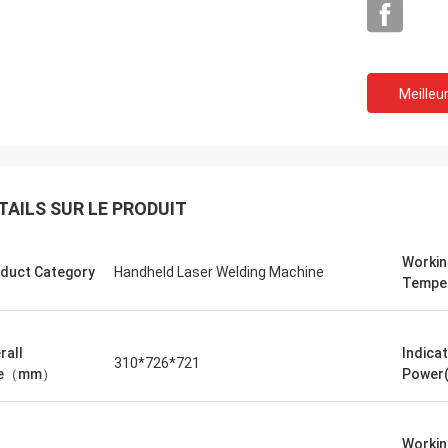
Meilleur
TAILS SUR LE PRODUIT
Workin
duct Category
Handheld Laser Welding Machine
Tempe
rall
Indica
310*726*721
ze（mm）
Power
Workin