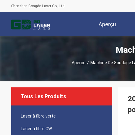
Shenzhen Gongda Laser Co., Ltd.
Aperçu
Mach
Aperçu
/
Machine De Soudage La
Tous Les Produits
20
po
Laser à fibre verte
Laser à fibre CW