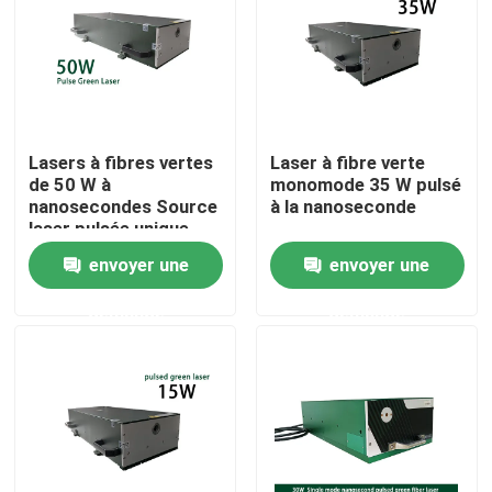
Spectacle RV
À propos de nous
Lasers à fibres vertes
Laser à fibre verte
de 50 W à
monomode 35 W pulsé
Visite de l'usine
nanosecondes Source
à la nanoseconde
laser pulsée unique
pour la découpe de
envoyer une
envoyer une
Contrôle de qualité
marquage par
microusinage
demande
demande
Nous contacter
Demander un devis
Laser à fibre verte