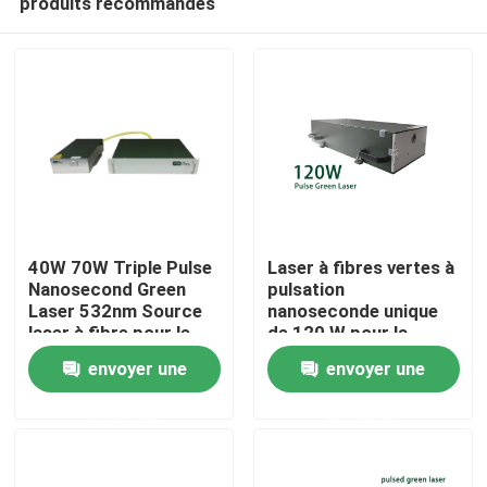
produits recommandés
40W 70W Triple Pulse
Laser à fibres vertes à
Nanosecond Green
pulsation
Laser 532nm Source
nanoseconde unique
laser à fibre pour le
de 120 W pour la
Maison
traitement
gravure de la marque
envoyer une
envoyer une
photovoltaïque
de coupe
Des produits
demande
demande
Vidéos