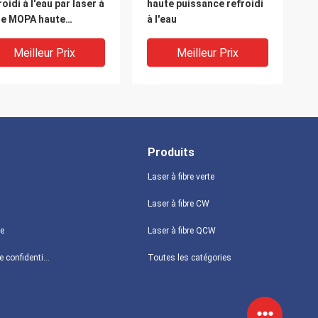
roidi à l'eau par laser à
haute puissance refroidi
re MOPA haute
à l'eau
ssance 400 W
Meilleur Prix
Meilleur Prix
Produits
Laser à fibre verte
Laser à fibre CW
IDEO
VIDEO
te
Laser à fibre QCW
ssance élevée de
Laser à fibre Mopa 120W
Politique de confidentialité
Toutes les catégories
hine d'inscription de
refroidi par air pulsé 2-
er de fibre de 700W
500ns
A refroidie à l'eau
60-1080nm
Meilleur Prix
Meilleur Prix