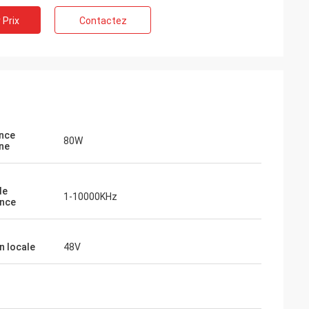
 Prix
Contactez
nce
80W
ne
de
1-10000KHz
nce
n locale
48V