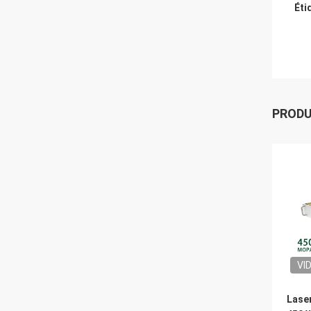
Éti
PROD
VI
Laser