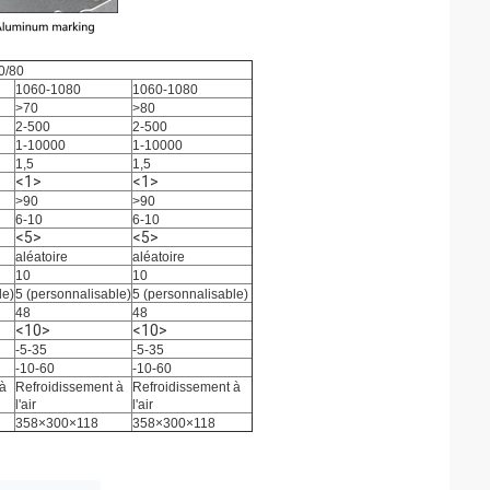
0/80
1060-1080
1060-1080
>70
>80
2-500
2-500
1-10000
1-10000
1,5
1,5
<1>
<1>
>90
>90
6-10
6-10
<5>
<5>
aléatoire
aléatoire
10
10
le)
5 (personnalisable)
5 (personnalisable)
48
48
<10>
<10>
-5-35
-5-35
-10-60
-10-60
 à
Refroidissement à
Refroidissement à
l'air
l'air
358×300×118
358×300×118