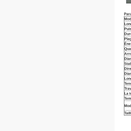
Par
Mod
Lon
Pui
Dur
Pla
Éne
Qual
Arr
Dia
Stab
Dire
Dia
Lon
Ten
Trav
La 
Tem
Mod
Tail