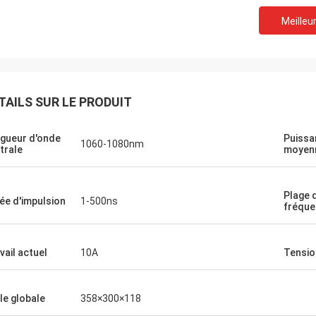
Meilleur
TAILS SUR LE PRODUIT
gueur d'onde
Puissa
1060-1080nm
trale
moyen
Plage 
ée d'impulsion
1-500ns
fréque
vail actuel
10A
Tensio
lle globale
358×300×118