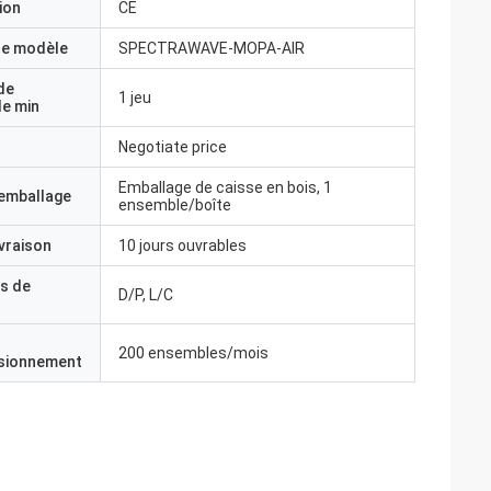
ion
CE
e modèle
SPECTRAWAVE-MOPA-AIR
de
1 jeu
e min
Negotiate price
Emballage de caisse en bois, 1
'emballage
ensemble/boîte
ivraison
10 jours ouvrables
s de
D/P, L/C
200 ensembles/mois
isionnement