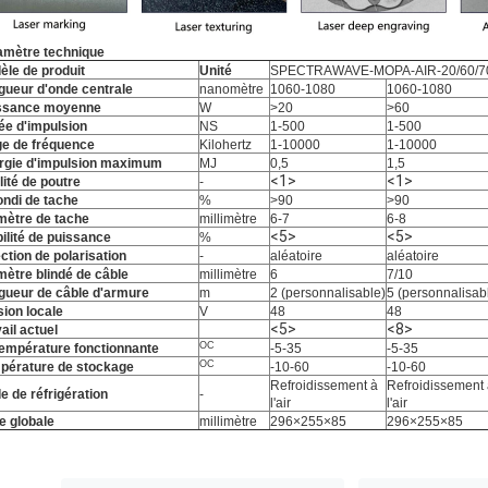
amètre technique
èle de produit
Unité
SPECTRAWAVE-MOPA-AIR-20/60/7
gueur d'onde centrale
nanomètre
1060-1080
1060-1080
ssance moyenne
W
>20
>60
ée d'impulsion
NS
1-500
1-500
ge de fréquence
Kilohertz
1-10000
1-10000
rgie d'impulsion maximum
MJ
0,5
1,5
<1>
<1>
ité de poutre
-
ondi de tache
%
>90
>90
mètre de tache
millimètre
6-7
6-8
<5>
<5>
ilité de puissance
%
ction de polarisation
-
aléatoire
aléatoire
mètre blindé de câble
millimètre
6
7/10
gueur de câble d'armure
m
2 (personnalisable)
5 (personnalisab
sion locale
V
48
48
<5>
<8>
ail actuel
OC
température fonctionnante
-5-35
-5-35
OC
pérature de stockage
-10-60
-10-60
Refroidissement à
Refroidissement
e de réfrigération
-
l'air
l'air
le globale
millimètre
296×255×85
296×255×85