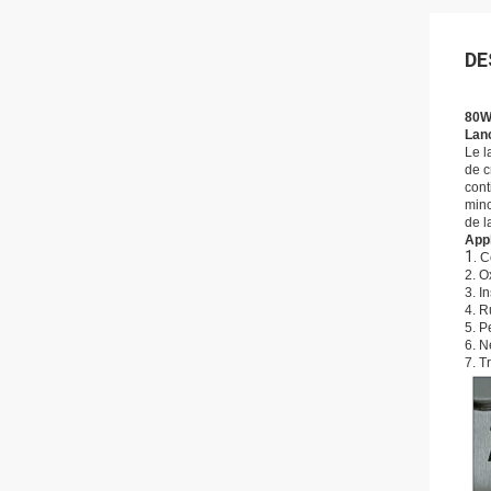
DE
80W 
Lanc
Le l
de c
cont
minc
de l
Appl
1.
C
2. O
3. I
4. R
5. P
6. N
7. T