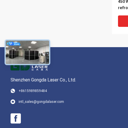
450 
refro
Shenzhen Gongda Laser Co., Ltd.
VI
+8615989859484
Puis
intl_sales@gongdalaser.com
grave
MOPA
refro