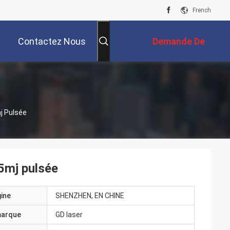
French
Contactez Nous
Demande De
Soumission
j Pulsée
.5mj pulsée
gine
SHENZHEN, EN CHINE
marque
GD laser