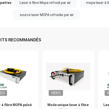
quettes:
Laser à fibre Mopa refroidi par air
mopa laser à f
source laser MOPA refroidie par air
UITS RECOMMANDÉS
DEO
VIDEO
V
 à fibre MOPA pulsé
Mode unique laser à fibre
Las