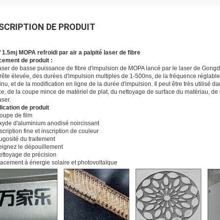
SCRIPTION DE PRODUIT
1.5mj MOPA refroidi par air a palpité laser de fibre
ement de produit :
aser de basse puissance de fibre d'impulsion de MOPA lancé par le laser de Gongd
rête élevée, des durées d'impulsion multiples de 1-500ns, de la fréquence réglable
inu, et de la modification en ligne de la durée d'impulsion. Il peut être très utilis
e, de la coupe mince de matériel de plat, du nettoyage de surface du matériau, de la 
aser.
ication de produit
oupe de film
xyde d'aluminium anodisé noircissant
nscription fine et inscription de couleur
ugosité du traitement
eignez le dépouillement
ettoyage de précision
racement à énergie solaire et photovoltaïque