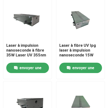
Spectacle RV
À propos de nous
Visite de l'usine
Laser à impulsion
Laser à fibre UV Ipg
nanoseconde à fibre
laser à impulsion
35W Laser UV 355nm
nanoseconde 15W
Contrôle de qualité
envoyer une
envoyer une
Nous contacter
demande
demande
Demander un devis
Laser à fibre verte