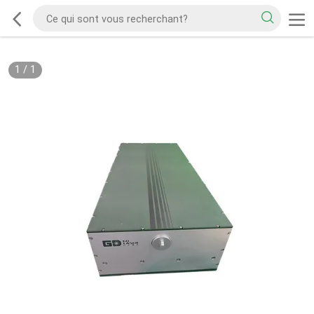
1
/
1