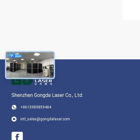
Shenzhen Gongda Laser Co., Ltd.
+8615989859484
intl_sales@gongdalaser.com