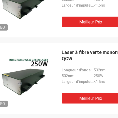
Largeur d'impulsion:
<1.5ns
Meilleur Prix
DEO
Laser à fibre verte mono
QCW
Longueur d'onde:
532nm
532nm:
250W
Largeur d'impulsion:
<1.5ns
Meilleur Prix
DEO