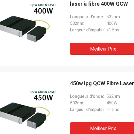
laser à fibre 400W QCW
Longueur d'onde:
532nm
532nm:
400W
Largeur d'impulsion:
<1.5ns
Meilleur Prix
450w Ipg QCW Fibre Lase
Longueur d'onde:
532nm
532nm:
450W
Largeur d'impulsion:
<1.5ns
Meilleur Prix