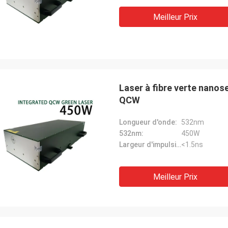
Meilleur Prix
Laser à fibre verte nano
QCW
Longueur d'onde:
532nm
532nm:
450W
Largeur d'impulsion:
<1.5ns
Meilleur Prix