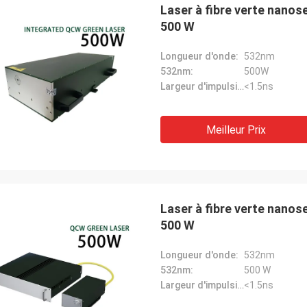
Laser à fibre verte nano
500 W
Longueur d'onde:
532nm
532nm:
500W
Largeur d'impulsion:
<1.5ns
Meilleur Prix
Laser à fibre verte nano
500 W
Longueur d'onde:
532nm
532nm:
500 W
Largeur d'impulsion:
<1.5ns