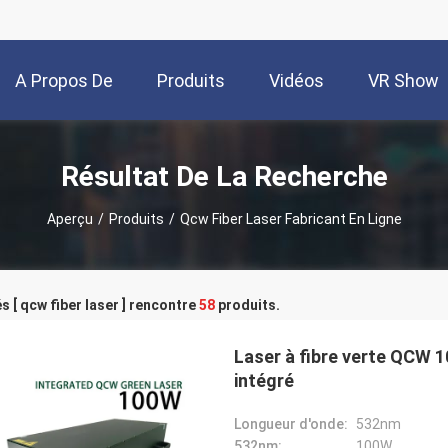
A Propos De
Produits
Vidéos
VR Show
Nous
Résultat De La Recherche
Aperçu
/
Produits
/
Qcw Fiber Laser Fabricant En Ligne
s [ qcw fiber laser ] rencontre
58
produits.
Laser à fibre verte QCW
intégré
Longueur d'onde:
532nm
532nm:
100W