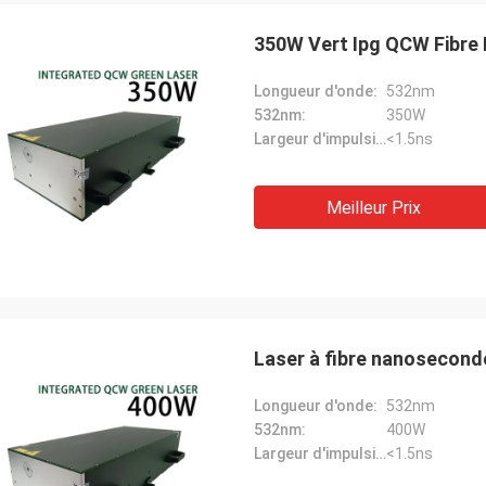
350W Vert Ipg QCW Fibre
Longueur d'onde:
532nm
532nm:
350W
Largeur d'impulsion:
<1.5ns
Meilleur Prix
Laser à fibre nanosecond
Longueur d'onde:
532nm
532nm:
400W
Largeur d'impulsion:
<1.5ns