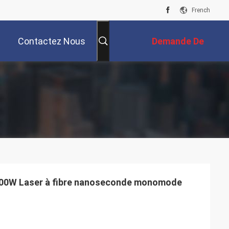
French
Contactez Nous
Demande De
Soumission
 100W Laser à fibre nanoseconde monomode